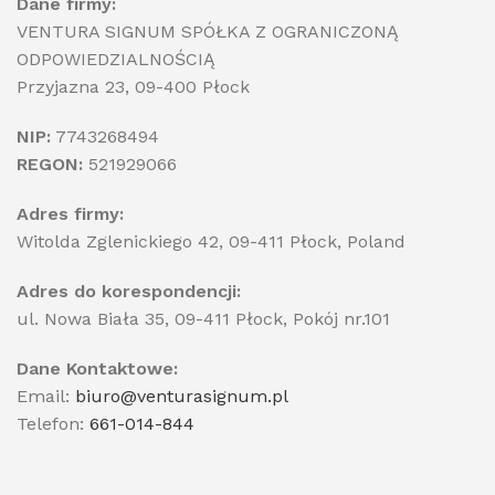
Dane firmy:
VENTURA SIGNUM SPÓŁKA Z OGRANICZONĄ
ODPOWIEDZIALNOŚCIĄ
Przyjazna 23, 09-400 Płock
NIP:
7743268494
REGON:
521929066
Adres firmy:
Witolda Zglenickiego 42, 09-411 Płock, Poland
Adres do korespondencji:
ul. Nowa Biała 35, 09-411 Płock, Pokój nr.101
Dane Kontaktowe:
Email:
biuro@venturasignum.pl
Telefon:
661-014-844