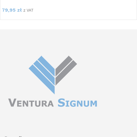
79,95
zł
z VAT