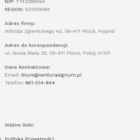
NIP:
7743268494
REGON:
521929066
Adres firmy:
Witolda Zglenickiego 42, 09-411 Płock, Poland
Adres do korespondencji:
ul. Nowa Biała 35, 09-411 Płock, Pokój nr.101
Dane Kontaktowe:
Email:
biuro@venturasignum.pl
Telefon:
661-014-844
Ważne linki:
Polityka Prywatności