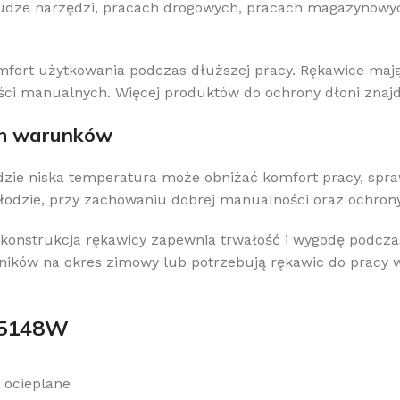
łudze narzędzi, pracach drogowych, pracach magazynowy
mfort użytkowania podczas dłuższej pracy. Rękawice mają
ci manualnych. Więcej produktów do ochrony dłoni znajd
ch warunków
dzie niska temperatura może obniżać komfort pracy, spra
hłodzie, przy zachowaniu dobrej manualności oraz ochro
a konstrukcja rękawicy zapewnia trwałość i wygodę podc
ników na okres zimowy lub potrzebują rękawic do pracy 
 5148W
 ocieplane