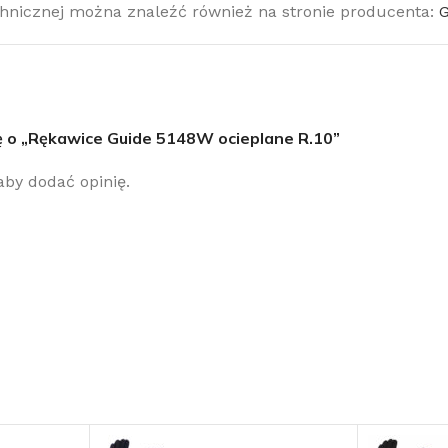
chnicznej można znaleźć również na stronie producenta:
G
ę o „Rękawice Guide 5148W ocieplane R.10”
 aby dodać opinię.