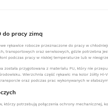
 do pracy zimą
owe rękawice robocze przeznaczone do pracy w chłodniej
 transportowych oraz serwisowych, gdzie potrzebna jest 
łoni podczas pracy w niskiej temperaturze lub w nieogr
a została przygotowana z materiału PU, który nie przepu
dowisku. Wierzchnia część rękawic ma kolor żółty Hi-Vis
y transporcie oraz podczas prac wykonywanych w słabszym
oczych
 którzy potrzebują połączenia ochrony mechanicznej, kom