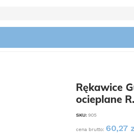
ocieplane R.10
Rękawice G
ocieplane R
SKU:
905
60,27
cena brutto: