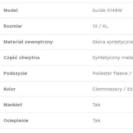
Model
Guide 5148W
Rozmiar
10 / XL
Materiał zewnętrzny
Skóra syntetyczna,
Część chwytna
Syntetyczny mate
Podszycie
Poliester fleece 
Kolor
Ciemnoszary / żół
Mankiet
Tak
Ocieplenie
Tak