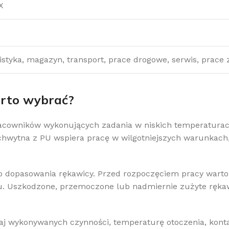
X
istyka, magazyn, transport, prace drogowe, serwis, prace
arto wybrać?
acowników wykonujących zadania w niskich temperaturach
 chwytna z PU wspiera pracę w wilgotniejszych warunkach,
o dopasowania rękawicy. Przed rozpoczęciem pracy warto
ku. Uszkodzone, przemoczone lub nadmiernie zużyte ręka
aj wykonywanych czynności, temperaturę otoczenia, kont