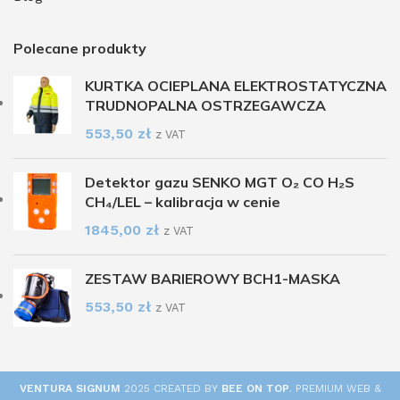
Polecane produkty
KURTKA OCIEPLANA ELEKTROSTATYCZNA
TRUDNOPALNA OSTRZEGAWCZA
553,50
zł
z VAT
Detektor gazu SENKO MGT O₂ CO H₂S
CH₄/LEL – kalibracja w cenie
1845,00
zł
z VAT
ZESTAW BARIEROWY BCH1-MASKA
553,50
zł
z VAT
VENTURA SIGNUM
2025 CREATED BY
BEE ON TOP
. PREMIUM WEB &