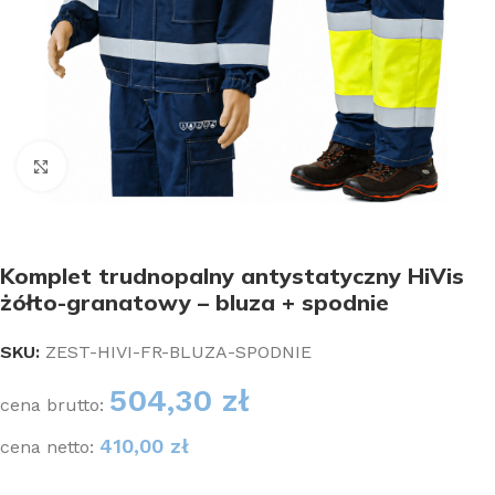
Kliknij aby powiększyć
Komplet trudnopalny antystatyczny HiVis
żółto-granatowy – bluza + spodnie
SKU:
ZEST-HIVI-FR-BLUZA-SPODNIE
504,30
zł
cena brutto:
410,00
zł
cena netto: