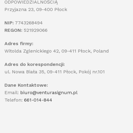
ODPOWIEDZIALNOŚCIĄ
Przyjazna 23, 09-400 Płock
NIP:
7743268494
REGON:
521929066
Adres firmy:
Witolda Zglenickiego 42, 09-411 Płock, Poland
Adres do korespondencji:
ul. Nowa Biała 35, 09-411 Płock, Pokój nr.101
Dane Kontaktowe:
Email:
biuro@venturasignum.pl
Telefon:
661-014-844