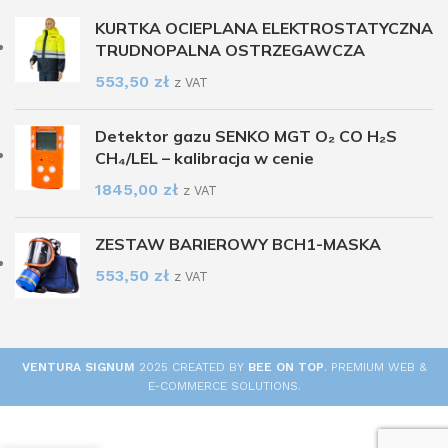
KURTKA OCIEPLANA ELEKTROSTATYCZNA
TRUDNOPALNA OSTRZEGAWCZA
553,50
zł
z VAT
Detektor gazu SENKO MGT O₂ CO H₂S
CH₄/LEL – kalibracja w cenie
1845,00
zł
z VAT
ZESTAW BARIEROWY BCH1-MASKA
553,50
zł
z VAT
VENTURA SIGNUM
2025 CREATED BY
BEE ON TOP
. PREMIUM WEB &
E-COMMERCE SOLUTIONS.
Kamizelka