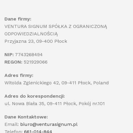
Dane firmy:
VENTURA SIGNUM SPÓŁKA Z OGRANICZONĄ
ODPOWIEDZIALNOŚCIĄ
Przyjazna 23, 09-400 Płock
NIP:
7743268494
REGON:
521929066
Adres firmy:
Witolda Zglenickiego 42, 09-411 Płock, Poland
Adres do korespondencji:
ul. Nowa Biała 35, 09-411 Płock, Pokój nr.101
Dane Kontaktowe:
Email:
biuro@venturasignum.pl
Telefon:
661-014-844