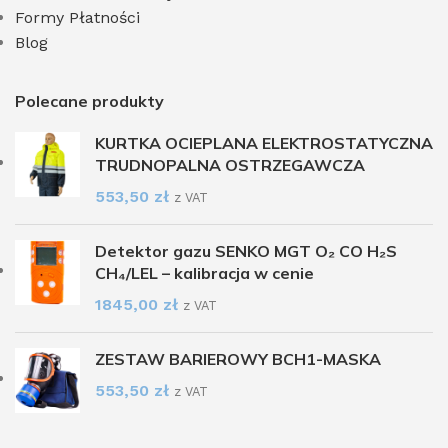
Formy Płatności
Blog
Polecane produkty
KURTKA OCIEPLANA ELEKTROSTATYCZNA
TRUDNOPALNA OSTRZEGAWCZA
553,50
zł
z VAT
Detektor gazu SENKO MGT O₂ CO H₂S
CH₄/LEL – kalibracja w cenie
1845,00
zł
z VAT
ZESTAW BARIEROWY BCH1-MASKA
553,50
zł
z VAT