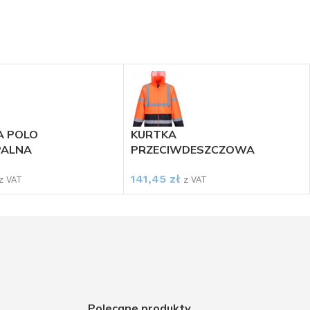
A POLO
KURTKA
PALNA
PRZECIWDESZCZOWA
AWCZA FR702
POMARAŃCZOWA H443
141,45
zł
ST
PORTWEST
z VAT
z VAT
Polecane produkty