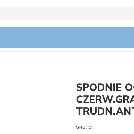
ZERW.GRANAT. TRUDN.ANTYELEK.
SPODNIE O
CZERW.GR
TRUDN.ANT
SKU:
21