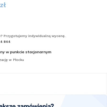
zł
? Przygotujemy indywidualną wycenę.
14 844
iny w punkcie stacjonarnym
zację w Płocku