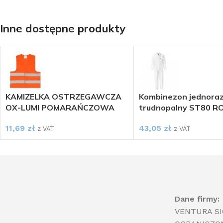
Inne dostępne produkty
KAMIZELKA OSTRZEGAWCZA
Kombinezon jednora
OX-LUMI POMARAŃCZOWA
trudnopalny ST80 R
11,69
zł
43,05
zł
z VAT
z VAT
Dane firmy:
VENTURA S