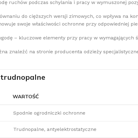
odę ruchów podczas schylania i pracy w wymuszonej pozy
orównaniu do cięższych wersji zimowych, co wpływa na k
chowuje swoje właściwości ochronne przy odpowiedniej pie
 wygodę – kluczowe elementy przy pracy w wymagających
 znaleźć na stronie producenta odzieży specjalistycznej
i trudnopalne
WARTOŚĆ
Spodnie ogrodniczki ochronne
Trudnopalne, antyelektrostatyczne