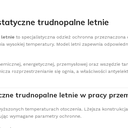
statyczne trudnopalne letnie
 letnie
to specjalistyczna odzież ochronna przeznaczona
a wysokiej temperatury. Model letni zapewnia odpowiedni
emicznej, energetycznej, przemysłowej oraz wszędzie tam,
icza rozprzestrzenianie się ognia, a właściwości antyele
czne trudnopalne letnie w pracy prze
wyższonych temperaturach otoczenia. Lżejsza konstrukcj
wując wymagane parametry ochronne.