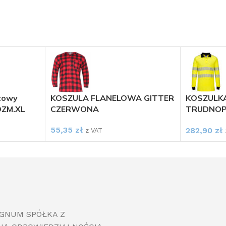
zowy
KOSZULA FLANELOWA GITTER
KOSZULK
OZM.XL
CZERWONA
TRUDNO
OSTRZEG
55,35
zł
282,90
zł
PORTWE
z VAT
IGNUM SPÓŁKA Z