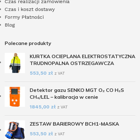
Czas realizacji zamówienia
Czas i koszt dostawy
Formy Płatności
Blog
Polecane produkty
KURTKA OCIEPLANA ELEKTROSTATYCZNA
TRUDNOPALNA OSTRZEGAWCZA
553,50
zł
z VAT
Detektor gazu SENKO MGT O₂ CO H₂S
CH₄/LEL – kalibracja w cenie
1845,00
zł
z VAT
ZESTAW BARIEROWY BCH1-MASKA
553,50
zł
z VAT