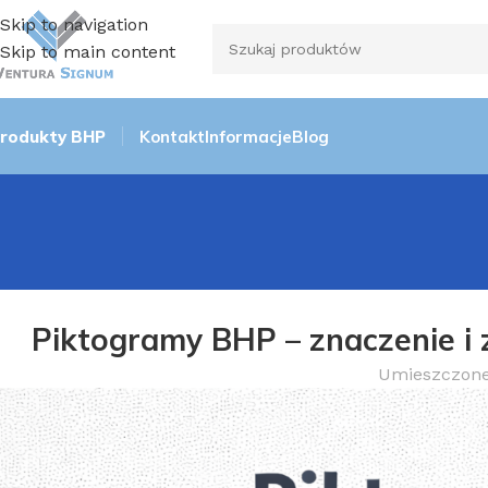
Skip to navigation
Skip to main content
rodukty BHP
Kontakt
Informacje
Blog
Piktogramy BHP – znaczenie i
Umieszczone