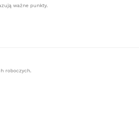
azują ważne punkty.
ch roboczych.