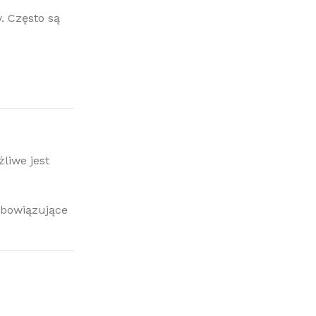
. Często są
liwe jest
obowiązujące