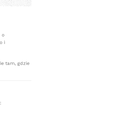
 o
o i
e tam, gdzie
: