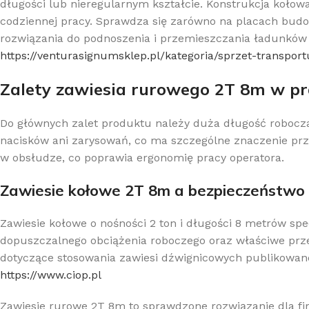
długości lub nieregularnym kształcie. Konstrukcja kołow
codziennej pracy. Sprawdza się zarówno na placach budo
rozwiązania do podnoszenia i przemieszczania ładunków w 
https://venturasignumsklep.pl/kategoria/sprzet-transport
Zalety zawiesia rurowego 2T 8m w pr
Do głównych zalet produktu należy duża długość robocz
nacisków ani zarysowań, co ma szczególne znaczenie przy
w obsłudze, co poprawia ergonomię pracy operatora.
Zawiesie kołowe 2T 8m a bezpieczeństwo
Zawiesie kołowe o nośności 2 ton i długości 8 metrów s
dopuszczalnego obciążenia roboczego oraz właściwe prz
dotyczące stosowania zawiesi dźwignicowych publikowane 
https://www.ciop.pl
Zawiesie rurowe 2T 8m to sprawdzone rozwiązanie dla fi