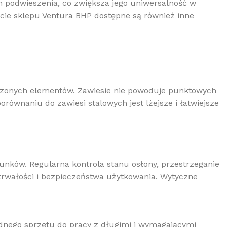
h podwieszenia, co zwiększa jego uniwersalność w
cie sklepu Ventura BHP dostępne są również inne
szonych elementów. Zawiesie nie powoduje punktowych
ównaniu do zawiesi stalowych jest lżejsze i łatwiejsze
unków. Regularna kontrola stanu osłony, przestrzeganie
trwałości i bezpieczeństwa użytkowania. Wytyczne
odnego sprzętu do pracy z długimi i wymagającymi