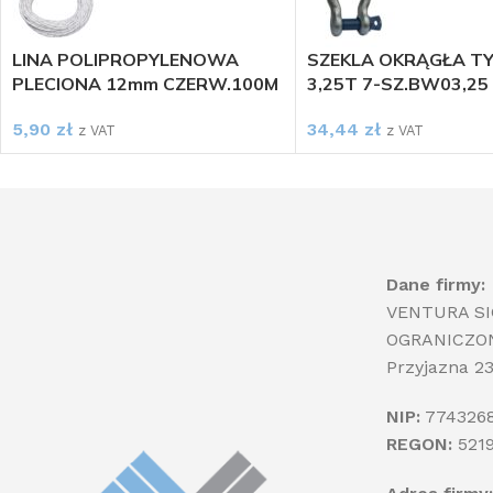
LINA POLIPROPYLENOWA
SZEKLA OKRĄGŁA T
PLECIONA 12mm CZERW.100M
3,25T 7-SZ.BW03,25
5,90
zł
34,44
zł
z VAT
z VAT
Dane firmy:
VENTURA S
OGRANICZO
Przyjazna 2
NIP:
774326
REGON:
521