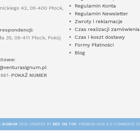
Regulamin Konta
nickiego 42, 09-400 Płock,
Regulamin Newsletter
Zwroty i reklamacje
Czas realizacji zamówienia
respondencji:
Czas i koszt dostawy
ła 35, 09-411 Płock, Pokój
Formy Płatności
Blog
ktowe:
@venturasignum.pl
 661-
POKAŻ NUMER
 SIGNUM
2025 CREATED BY
BEE ON TOP
. PREMIUM WEB & E-COMMERCE S