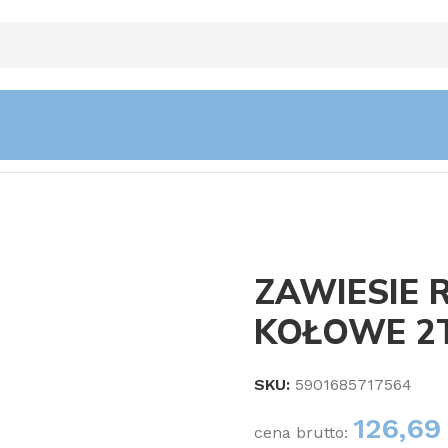
ROWE KOŁOWE 2T,DŁ. 8MTR 7:1
ZAWIESIE
KOŁOWE 2T
SKU:
5901685717564
126,6
cena brutto: