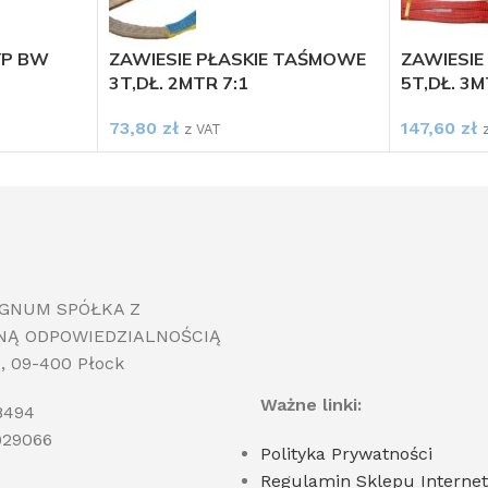
YP BW
ZAWIESIE PŁASKIE TAŚMOWE
ZAWIESIE
3T,DŁ. 2MTR 7:1
5T,DŁ. 3M
73,80
zł
147,60
zł
z VAT
IGNUM SPÓŁKA Z
NĄ ODPOWIEDZIALNOŚCIĄ
3, 09-400 Płock
Ważne linki:
8494
929066
Polityka Prywatności
Regulamin Sklepu Interne