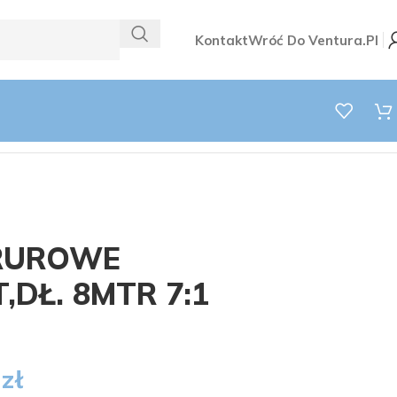
Kontakt
Wróć Do Ventura.pl
 RUROWE
,DŁ. 8MTR 7:1
9
zł