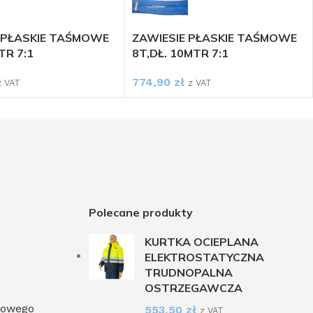
 PŁASKIE TAŚMOWE
ZAWIESIE PŁASKIE TAŚMOWE
TR 7:1
8T,DŁ. 10MTR 7:1
774,90
zł
z VAT
z VAT
Polecane produkty
KURTKA OCIEPLANA
ELEKTROSTATYCZNA
TRUDNOPALNA
OSTRZEGAWCZA
towego
553,50
zł
z VAT