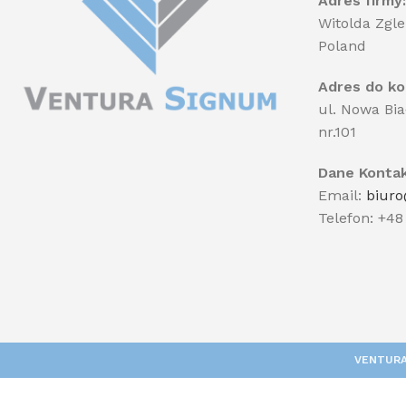
Adres firmy:
Witolda Zgle
Poland
Adres do ko
ul. Nowa Bia
nr.101
Dane Konta
Email:
biuro
Telefon:
+48
VENTURA