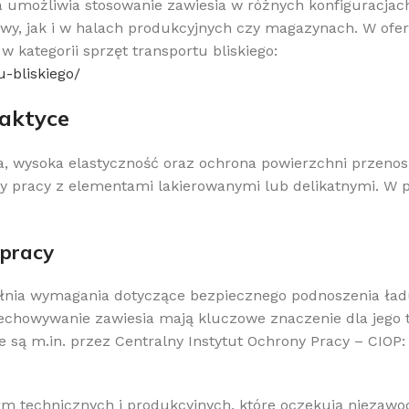
a umożliwia stosowanie zawiesia w różnych konfiguracjac
wy, jak i w halach produkcyjnych czy magazynach. W ofer
kategorii sprzęt transportu bliskiego:
u-bliskiego/
aktyce
a, wysoka elastyczność oraz ochrona powierzchni przeno
 pracy z elementami lakierowanymi lub delikatnymi. W por
 pracy
pełnia wymagania dotyczące bezpiecznego podnoszenia ład
echowywanie zawiesia mają kluczowe znaczenie dla jego 
są m.in. przez Centralny Instytut Ochrony Pracy – CIOP:
rm technicznych i produkcyjnych, które oczekują niezaw