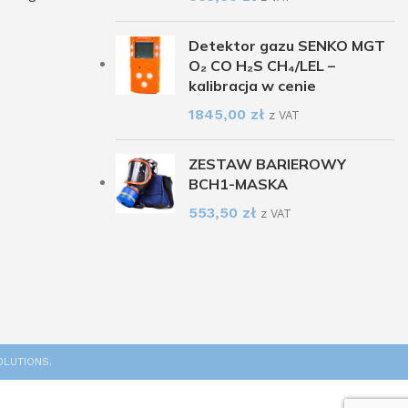
Detektor gazu SENKO MGT
O₂ CO H₂S CH₄/LEL –
kalibracja w cenie
1845,00
zł
z VAT
ZESTAW BARIEROWY
BCH1-MASKA
553,50
zł
z VAT
OLUTIONS.