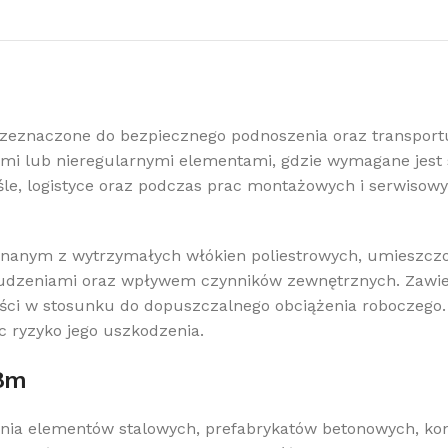
rzeznaczone do bezpiecznego podnoszenia oraz transport
imi lub nieregularnymi elementami, gdzie wymagane jest 
le, logistyce oraz podczas prac montażowych i serwisow
konanym z wytrzymałych włókien poliestrowych, umieszcz
udzeniami oraz wpływem czynników zewnętrznych. Zawies
ości w stosunku do dopuszczalnego obciążenia roboczego
c ryzyko jego uszkodzenia.
 8m
nia elementów stalowych, prefabrykatów betonowych, kon