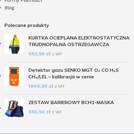
Formy Płatności
Blog
Polecane produkty
KURTKA OCIEPLANA ELEKTROSTATYCZNA
TRUDNOPALNA OSTRZEGAWCZA
553,50
zł
z VAT
Detektor gazu SENKO MGT O₂ CO H₂S
CH₄/LEL – kalibracja w cenie
1845,00
zł
z VAT
ZESTAW BARIEROWY BCH1-MASKA
553,50
zł
z VAT