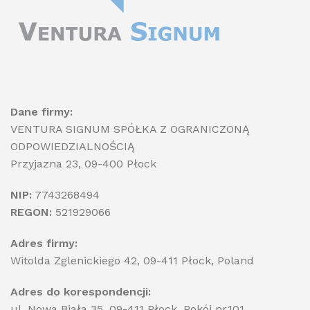
Dane firmy:
VENTURA SIGNUM SPÓŁKA Z OGRANICZONĄ
ODPOWIEDZIALNOŚCIĄ
Przyjazna 23, 09-400 Płock
NIP:
7743268494
REGON:
521929066
Adres firmy:
Witolda Zglenickiego 42, 09-411 Płock, Poland
Adres do korespondencji:
ul. Nowa Biała 35, 09-411 Płock, Pokój nr.101