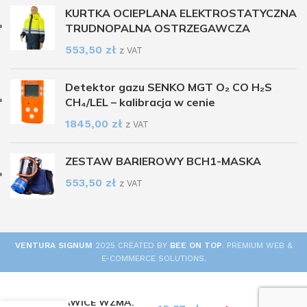
KURTKA OCIEPLANA ELEKTROSTATYCZNA
TRUDNOPALNA OSTRZEGAWCZA
553,50
zł
z VAT
Detektor gazu SENKO MGT O₂ CO H₂S
CH₄/LEL – kalibracja w cenie
1845,00
zł
z VAT
ZESTAW BARIEROWY BCH1-MASKA
553,50
zł
z VAT
VENTURA SIGNUM
2025 CREATED BY
BEE ON TOP
. PREMIUM WEB &
E-COMMERCE SOLUTIONS.
RĘKAWICE WZMA.