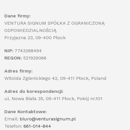
Dane firmy:
VENTURA SIGNUM SPÓŁKA Z OGRANICZONĄ
ODPOWIEDZIALNOŚCIĄ
Przyjazna 23, 09-400 Płock
NIP:
7743268494
REGON:
521929066
Adres firmy:
Witolda Zglenickiego 42, 09-411 Płock, Poland
Adres do korespondencji:
ul. Nowa Biała 35, 09-411 Płock, Pokój nr.101
Dane Kontaktowe:
Email:
biuro@venturasignum.pl
Telefon:
661-014-844