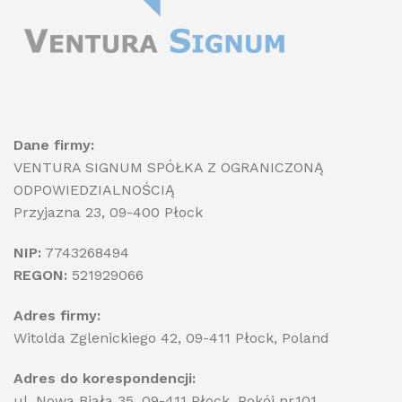
Dane firmy:
VENTURA SIGNUM SPÓŁKA Z OGRANICZONĄ
ODPOWIEDZIALNOŚCIĄ
Przyjazna 23, 09-400 Płock
NIP:
7743268494
REGON:
521929066
Adres firmy:
Witolda Zglenickiego 42, 09-411 Płock, Poland
Adres do korespondencji:
ul. Nowa Biała 35, 09-411 Płock, Pokój nr.101