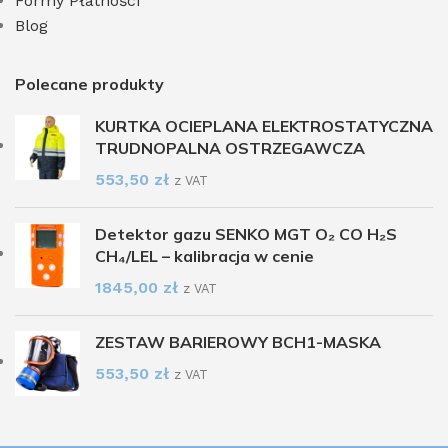
Formy Płatności
Blog
Polecane produkty
KURTKA OCIEPLANA ELEKTROSTATYCZNA
TRUDNOPALNA OSTRZEGAWCZA
553,50
zł
z VAT
Detektor gazu SENKO MGT O₂ CO H₂S
CH₄/LEL – kalibracja w cenie
1845,00
zł
z VAT
ZESTAW BARIEROWY BCH1-MASKA
553,50
zł
z VAT