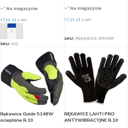
CUT5
Na magazynie
Na magazynie
17,21
zł
17,10
zł
z VAT
z VAT
WYBIERZ OPCJE
DODAJ DO KOSZYKA
SKU:
RĘKAWICE DRIVER
SKU:
433
Rękawice Guide 5148W
RĘKAWICE LAHTI PRO
ocieplane R.10
ANTYWIBRACYJNE R.10