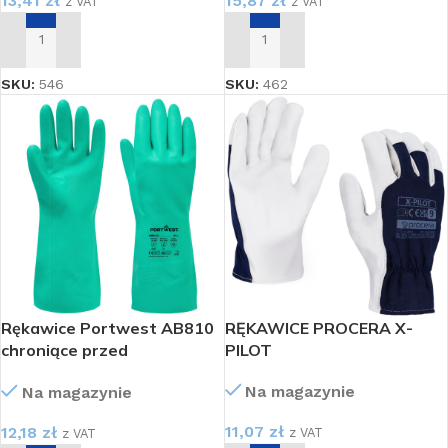
13,41
zł
15,87
zł
z VAT
z VAT
DODAJ DO KOSZYKA
DODAJ DO KOSZYKA
SKU:
546
SKU:
462
Rękawice Portwest AB810
RĘKAWICE PROCERA X-
chroniące przed
PILOT
chemikaliami R. L
Na magazynie
Na magazynie
11,07
zł
12,18
zł
z VAT
z VAT