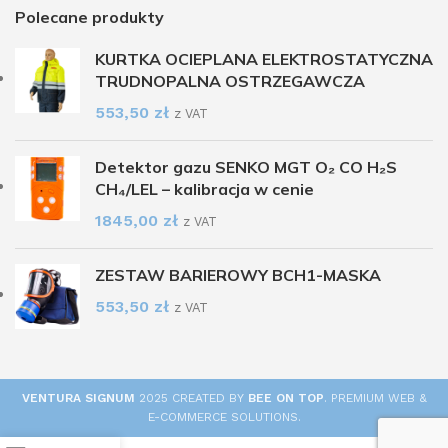
Polecane produkty
KURTKA OCIEPLANA ELEKTROSTATYCZNA
TRUDNOPALNA OSTRZEGAWCZA
553,50
zł
z VAT
Detektor gazu SENKO MGT O₂ CO H₂S
CH₄/LEL – kalibracja w cenie
1845,00
zł
z VAT
ZESTAW BARIEROWY BCH1-MASKA
553,50
zł
z VAT
VENTURA SIGNUM
2025 CREATED BY
BEE ON TOP
. PREMIUM WEB &
E-COMMERCE SOLUTIONS.