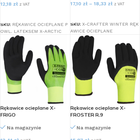
17,10
zł
–
18,33
zł
12,18
zł
z VAT
z VAT
WYBIERZ OPCJE
WYBIERZ OPCJE
SKU:
X-CRAFTER WINTER RĘK
SKU:
RĘKAWICE OCIEPLANE P
AWICE OCIEPLANE
OWL. LATEKSEM X-ARCTIC
Rękawice ocieplane X-
Rękawice ocieplane X-
FRIGO
FROSTER R.9
Na magazynie
Na magazynie