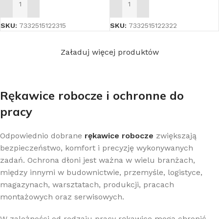
DODAJ DO KOSZYKA
DODAJ DO KOSZYKA
SKU:
7332515122315
SKU:
7332515122322
Załaduj więcej produktów
Rękawice robocze i ochronne do
pracy
Odpowiednio dobrane
rękawice robocze
zwiększają
bezpieczeństwo, komfort i precyzję wykonywanych
zadań. Ochrona dłoni jest ważna w wielu branżach,
między innymi w budownictwie, przemyśle, logistyce,
magazynach, warsztatach, produkcji, pracach
montażowych oraz serwisowych.
W zależności od rodzaju pracy rękawice mogą chronić