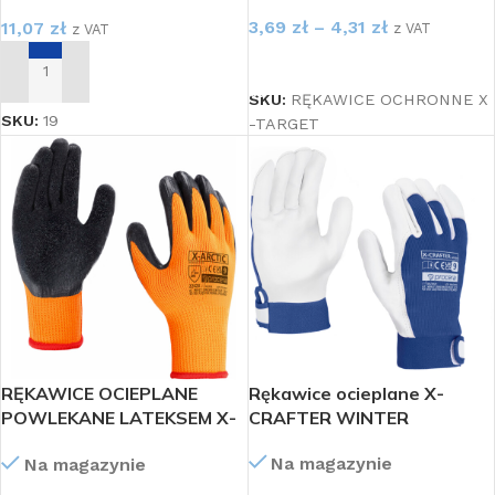
3,69
zł
–
4,31
zł
11,07
zł
z VAT
z VAT
WYBIERZ OPCJE
DODAJ DO KOSZYKA
SKU:
RĘKAWICE OCHRONNE X
SKU:
19
-TARGET
RĘKAWICE OCIEPLANE
Rękawice ocieplane X-
POWLEKANE LATEKSEM X-
CRAFTER WINTER
ARCTIC
Na magazynie
Na magazynie