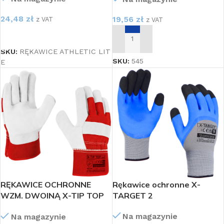
24,48
zł
19,56
zł
z VAT
z VAT
WYBIERZ OPCJE
DODAJ DO KOSZYKA
SKU:
RĘKAWICE ATHLETIC LIT
SKU:
545
E
RĘKAWICE OCHRONNE
Rękawice ochronne X-
WZM. DWOINĄ X-TIP TOP
TARGET 2
RED 10,5
Na magazynie
Na magazynie