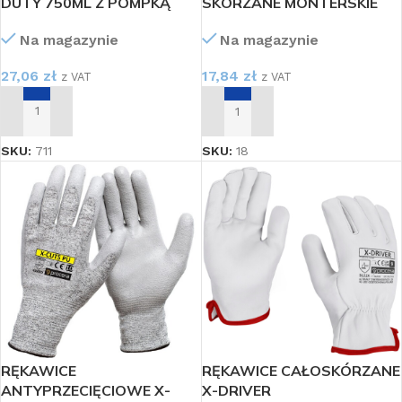
DUTY 750ML Z POMPKĄ
SKÓRZANE MONTERSKIE
ROBOCZE ROZ.11
Na magazynie
Na magazynie
27,06
zł
17,84
zł
z VAT
z VAT
DODAJ DO KOSZYKA
DODAJ DO KOSZYKA
SKU:
711
SKU:
18
RĘKAWICE
RĘKAWICE CAŁOSKÓRZANE
ANTYPRZECIĘCIOWE X-
X-DRIVER