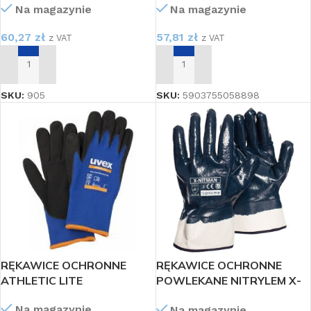
Na magazynie
Na magazynie
60,27
zł
57,81
zł
z VAT
z VAT
DODAJ DO KOSZYKA
DODAJ DO KOSZYKA
SKU:
905
SKU:
5903755058898
RĘKAWICE OCHRONNE
RĘKAWICE OCHRONNE
ATHLETIC LITE
POWLEKANE NITRYLEM X-
NITMAN
Na magazynie
Na magazynie